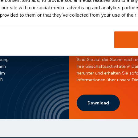
e content and ads, to provide social media features and to analy
 our site with our social media, advertising and analytics partn
 provided to them or that they’ve collected from your use of their
Download unser
ösung
Sind Sie auf der Suche nach e
ann
Ihre Geschäftsaktivitäten? Da
Sim-
herunter und erhalten Sie sof
MB
Informationen über unsere Di
Download