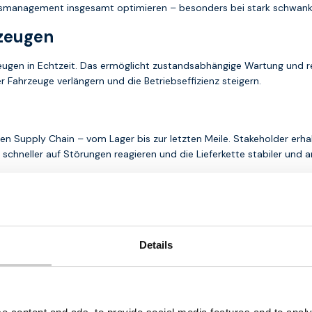
management insgesamt optimieren – besonders bei stark schwank
zeugen
rzeugen in Echtzeit. Das ermöglicht zustandsabhängige Wartung und r
Fahrzeuge verlängern und die Betriebseffizienz steigern.
n Supply Chain – vom Lager bis zur letzten Meile. Stakeholder erhal
 schneller auf Störungen reagieren und die Lieferkette stabiler und 
relösungen für die Logistikbran
ehlt Thingsdata den Einsatz gesicherter
Multi-Netzwerk-M2M-SIM
ystemen oder Asset-Trackern sorgen diese Lösungen für eine stabil
Details
re
Konnektivitätslösungen
, die speziell auf die Anforderungen der
em stärksten verfügbaren Netz verbunden – unabhängig vom Standor