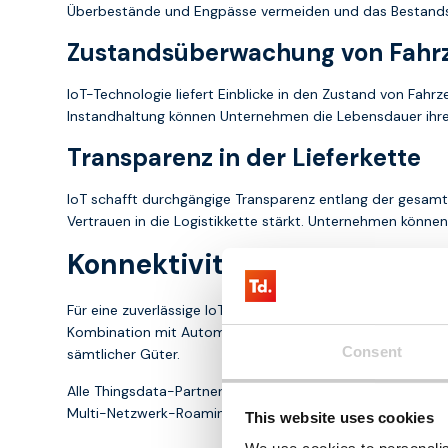
Überbestände und Engpässe vermeiden und das Bestands
Zustandsüberwachung von Fahr
IoT-Technologie liefert Einblicke in den Zustand von Fah
Instandhaltung können Unternehmen die Lebensdauer ihrer 
Transparenz in der Lieferkette
IoT schafft durchgängige Transparenz entlang der gesamte
Vertrauen in die Logistikkette stärkt. Unternehmen können
Konnektivitäts- und Hardwa
Für eine zuverlässige IoT-Anbindung in der Logistik empfi
Kombination mit Automotive-Routern, Fleet-Management-S
Consent
sämtlicher Güter.
Alle Thingsdata-Partner bieten leistungsfähige und siche
Multi-Netzwerk-Roaming bleiben Ihre Assets stets mit d
This website uses cookies