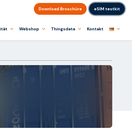
Download Broschüre
eSIM testkit
ität
Webshop
Thingsdata
Kontakt