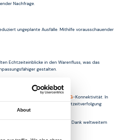
ender Nachfrage.
eduziert ungeplante Ausfälle. Mithilfe vorausschauender
ten Echtzeiteinblicke in den Warenfluss, was das
anpassungsfähiger gestalten.
che
-Karten
mit 2G-, 3G-,
4G
– und
5G
-Konnektivität. In
e Verbindung – ideal für die Echtzeitverfolgung
About
 Logistikbranche zugeschnitten sind. Dank weltweitem
t.