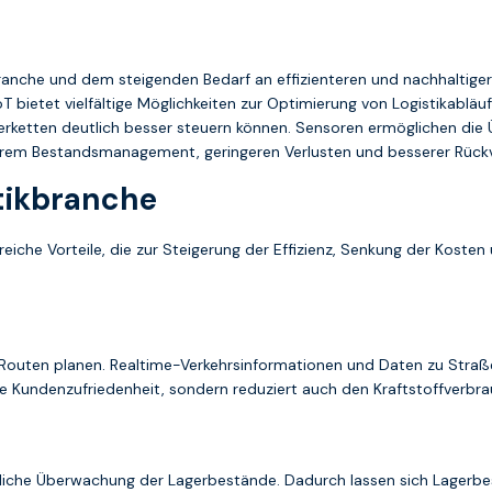
nche und dem steigenden Bedarf an effizienteren und nachhaltigeren
IoT bietet vielfältige Möglichkeiten zur Optimierung von Logistikabläu
rketten deutlich besser steuern können. Sensoren ermöglichen di
erem Bestandsmanagement, geringeren Verlusten und besserer Rückve
stikbranche
lreiche Vorteile, die zur Steigerung der Effizienz, Senkung der Koste
 Routen planen. Realtime-Verkehrsinformationen und Daten zu Stra
ie Kundenzufriedenheit, sondern reduziert auch den Kraftstoffverbra
erliche Überwachung der Lagerbestände. Dadurch lassen sich Lagerb