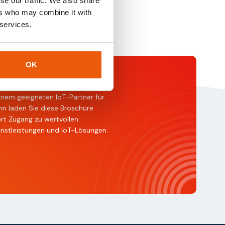
se our traffic. We also share
ers who may combine it with
 services.
OK
e
brochure
inem geeigneten IoT-Partner für
nn laden Sie diese Broschüre
ort Zugang zu wertvollen
enstleistungen und IoT-Lösungen.