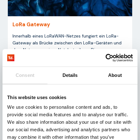
LoRa Gateway
Innerhalb eines LoRaWAN-Netzes fungiert ein LoRa-
Gateway als Brücke zwischen den LoRa-Geräten und
dem Netzserver eines Netzbetreibers. Die
Kommunikation zwischen den Geräten und einem
Gateway erfolgt über LoRa, während die
Kommunikation zwischen einem Gateway und dem
Consent
Details
About
Netzwerkserver über das Internet erfolgt
This website uses cookies
We use cookies to personalise content and ads, to
provide social media features and to analyse our traffic.
We also share information about your use of our site with
our social media, advertising and analytics partners who
may combine it with other information that you’ve