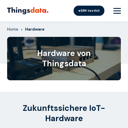
Skip
to
eSIM testkit
content
Home
Hardware
>
Hardware von
Thingsdata
Zukunftssichere IoT-
Hardware