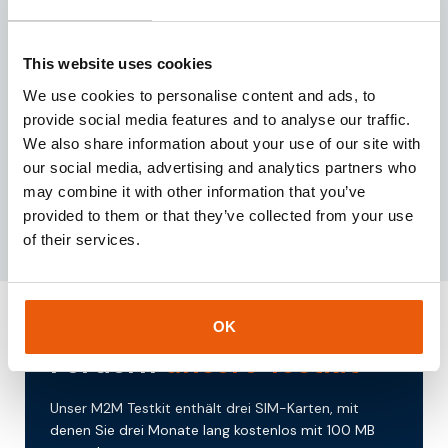
einzigen Plattform.
This website uses cookies
We use cookies to personalise content and ads, to
SMS
Support Team
provide social media features and to analyse our traffic.
Die Möglichkeit, im
Unser Support-Team ist
We also share information about your use of our site with
Rahmen des Tests SMS-
immer für Sie da.
our social media, advertising and analytics partners who
Nachrichten zu
Erhalten Sie Support
may combine it with other information that you’ve
empfangen/zu
nach Maß!
versenden.
provided to them or that they’ve collected from your use
of their services.
OK
Fordern
unsere Testkit
Unser M2M Testkit enthält drei SIM-Karten, mit
denen Sie drei Monate lang kostenlos mit 100 MB