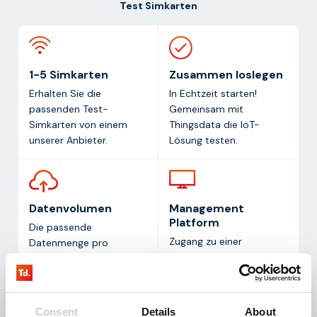
Test Simkarten
1-5 Simkarten
Zusammen loslegen
Erhalten Sie die
In Echtzeit starten!
passenden Test-
Gemeinsam mit
Simkarten von einem
Thingsdata die IoT-
unserer Anbieter.
Lösung testen.
Datenvolumen
Management
Platform
Die passende
Zugang zu einer
Datenmenge pro
Management-Plattform.
Simkarte und Monat
Überwachen und
(Testdauer: 1 Monat).
verwalten Sie alle
Simkarten auf einer
Consent
Details
About