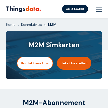
Skip
to
eSIM testkit
content
Home
Konnektivität
M2M
>
>
M2M Simkarten
Kontaktiere Uns
Jetzt bestellen
M2M-Abonnement