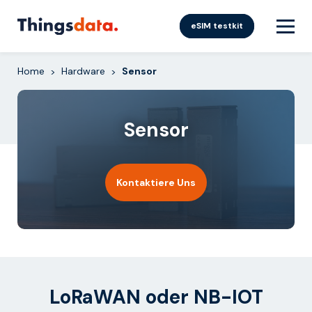
Skip
to
eSIM testkit
content
Home
Hardware
Sensor
>
>
Sensor
Kontaktiere Uns
LoRaWAN oder NB-IOT