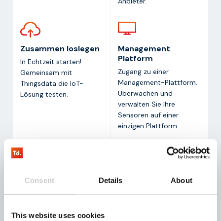
Anbieter.
Zusammen loslegen
Management
Platform
In Echtzeit starten!
Zugang zu einer
Gemeinsam mit
Management-Plattform.
Thingsdata die IoT-
Überwachen und
Lösung testen.
verwalten Sie Ihre
Sensoren auf einer
einzigen Plattform.
SMS
Support Team
Consent
Details
About
Die Möglichkeit, im
Unser Support-Team ist
Rahmen des Tests SMS-
immer für Sie da.
Nachrichten zu
Erhalten Sie Support
This website uses cookies
empfangen/zu
nach Maß!