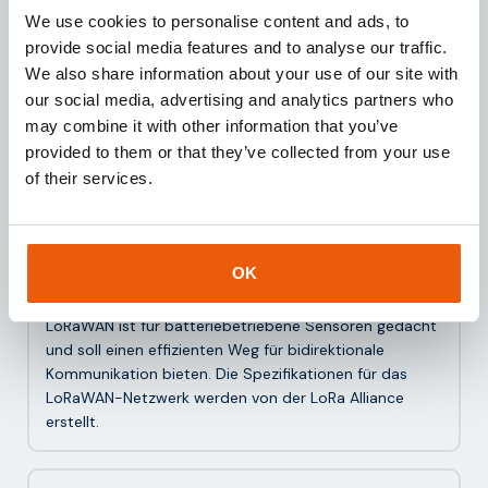
versenden.
We use cookies to personalise content and ads, to
provide social media features and to analyse our traffic.
We also share information about your use of our site with
our social media, advertising and analytics partners who
may combine it with other information that you’ve
Häufig gestellte Fragen zu
provided to them or that they’ve collected from your use
of their services.
Sensoren
Was ist LoRaWAN?
OK
LoRaWAN steht für Long-Range Wide-Area Network.
LoRaWAN ist für batteriebetriebene Sensoren gedacht
und soll einen effizienten Weg für bidirektionale
Kommunikation bieten. Die Spezifikationen für das
LoRaWAN-Netzwerk werden von der LoRa Alliance
erstellt.