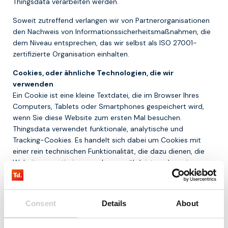
Thingsdata verarbeiten werden.
Soweit zutreffend verlangen wir von Partnerorganisationen
den Nachweis von Informationssicherheitsmaßnahmen, die
dem Niveau entsprechen, das wir selbst als ISO 27001-
zertifizierte Organisation einhalten.
Cookies, oder ähnliche Technologien, die wir
verwenden
Ein Cookie ist eine kleine Textdatei, die im Browser Ihres
Computers, Tablets oder Smartphones gespeichert wird,
wenn Sie diese Website zum ersten Mal besuchen.
Thingsdata verwendet funktionale, analytische und
Tracking-Cookies. Es handelt sich dabei um Cookies mit
einer rein technischen Funktionalität, die dazu dienen, die
Website zu optimieren und zu gewährleisten, dass sie
ordnungsgemäß funktioniert. Die Cookies sorgen zudem
dafür, dass Ihre Präferenzen gespeichert werden. Wir setzen
auch Cookies ein, die Ihr Surfverhalten verfolgen, damit wir
Consent
Details
About
Ihnen auf Sie zugeschnittene Inhalte und Werbung anbieten
können. Sie können die Verwendung von Cookies ablehnen,