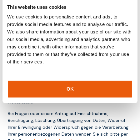
indem Sie Ihren Internetbrowser so einstellen, dass dieser
This website uses cookies
keine Cookies mehr speichert. Außerdem können Sie über
die Einstellungen Ihres Browsers alle zuvor gespeicherten
We use cookies to personalise content and ads, to
Informationen löschen.
provide social media features and to analyse our traffic.
We also share information about your use of our site with
Ihre persönlichen Daten einsehen, ändern oder löschen
our social media, advertising and analytics partners who
Sie haben das Recht, Ihre personenbezogenen Daten
einzusehen, zu ändern oder zu löschen. Sie haben auch das
may combine it with other information that you’ve
Recht, Ihre eventuelle Zustimmung zur Datenverarbeitung zu
provided to them or that they’ve collected from your use
widerrufen oder der Verarbeitung durch Thingsdata zu
of their services.
widersprechen. Des Weiteren haben Sie das Recht auf
Datenübertragbarkeit. Das bedeutet, dass Sie von uns
verlangen können, dass wir Ihre personenbezogenen Daten,
die wir in einer Computerdatei gespeichert haben, an Sie
OK
oder an eine andere von Ihnen benannte Organisation
weiterleiten.
Bei Fragen oder einem Antrag auf Einsichtnahme,
Berichtigung, Löschung, Übertragung von Daten, Widerruf
Ihrer Einwilligung oder Widerspruch gegen die Verarbeitung
Ihrer personenbezogenen Daten wenden Sie sich bitte per