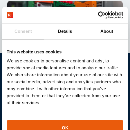
Kundenfall: HeroBalancer
Consent
Details
About
This website uses cookies
We use cookies to personalise content and ads, to
Gemeinsam Ihr IOT-Projekt
provide social media features and to analyse our traffic.
We also share information about your use of our site with
verwirklichen?
our social media, advertising and analytics partners who
may combine it with other information that you’ve
Lassen Sie uns unverbindlich über die Rolle des
provided to them or that they’ve collected from your use
Internets of Things in Ihren Projekten sprechen.
of their services.
Kontaktiere Uns
OK