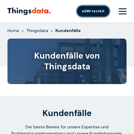
Skip
to
eSIM testkit
content
Home
Thingsdata
Kundenfälle
>
>
Kundenfälle von
Thingsdata
Kundenfälle
Der beste Beweis für unsere Expertise und
Problemlösungskompetenz sind unsere Kundenbeispiele.