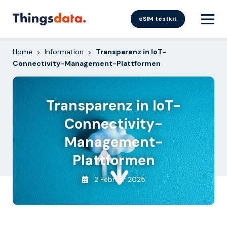
Skip
to
eSIM testkit
content
Home
Information
Transparenz in IoT-
>
>
Connectivity-Management-Plattformen
Transparenz in IoT-
Connectivity-
Management-
Plattformen
2 Februar 2025