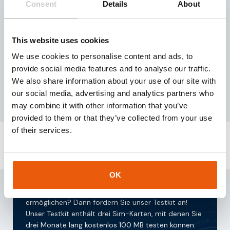
Consent
Details
About
Teamlead Sales & Support
Expertise im Aufbau starker Kundenbeziehungen
This website uses cookies
durch die Integration von Vertriebs- und
We use cookies to personalise content and ads, to
Supportinitiativen im IoT-Bereich.
provide social media features and to analyse our traffic.
We also share information about your use of our site with
our social media, advertising and analytics partners who
may combine it with other information that you’ve
provided to them or that they’ve collected from your use
of their services.
Fordern unsere
testkit
OK
Sind Sie auf der Suche nach IoT-Simkarten, die Ihrer
Lösung eine kontinuierliche Internetverbindung
ermöglichen? Dann fordern Sie unser Testkit an!
Unser Testkit enthält drei Sim-Karten, mit denen Sie
drei Monate lang kostenlos 100 MB testen können.