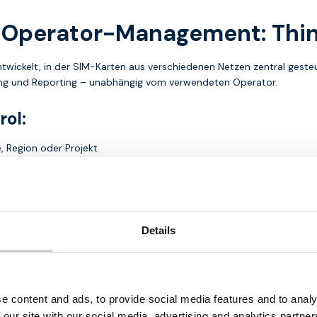
ti-Operator-Management: Thi
kelt, in der SIM-Karten aus verschiedenen Netzen zentral gesteue
oring und Reporting – unabhängig vom verwendeten Operator.
rol:
, Region oder Projekt.
ografie.
ktivität nicht an einen Operator gebunden ist, sondern vollständig 
Details
r Datenpool zu einem skalierbaren und beherrschbaren SIM-Karten-M
e content and ads, to provide social media features and to analy
tzung von Multi-Provider-Strategien in einer zentralen Plattform.
 our site with our social media, advertising and analytics partn