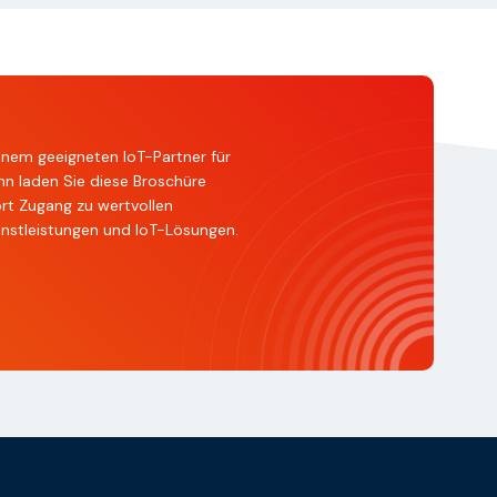
inem geeigneten IoT-Partner für
nn laden Sie diese Broschüre
ort Zugang zu wertvollen
enstleistungen und IoT-Lösungen.