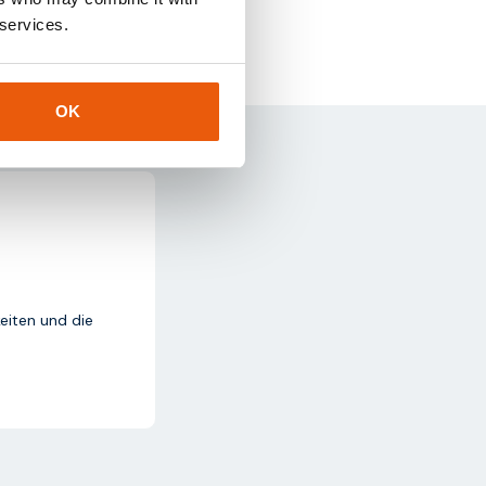
 services.
OK
keiten und die