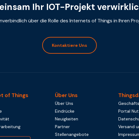
insam Ihr IOT-Projekt verwirkli
nverbindlich über die Rolle des Internets of Things in Ihren Pr
Kontaktiere Uns
et of Things
Über Uns
Thingsd
Über Uns
Geschäft
e
Eindrücke
Portal Nu
vität
Neuigkeiten
Datenschu
rarbeitung
Partner
Versand 
Stellenangebote
Impressu