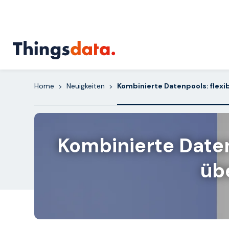
Skip
to
content
Home
Neuigkeiten
Kombinierte Datenpools: fle
>
>
Kombinierte Date
üb