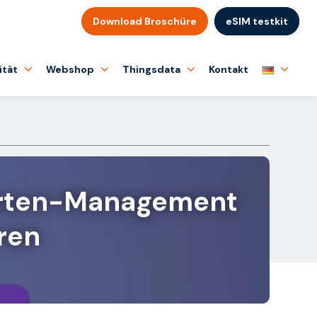
Download Broschüre
eSIM testkit
ität
Webshop
Thingsdata
Kontakt
Karten-Management
ren