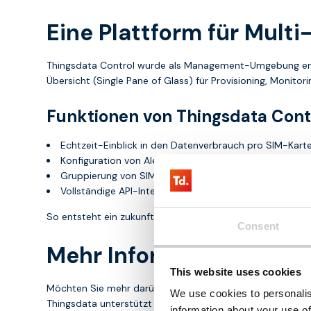
Eine Plattform für Mul
Thingsdata Control wurde als Management-Umgebung entwic
Übersicht (Single Pane of Glass) für Provisioning, Monit
Funktionen von Thingsdata Cont
Echtzeit-Einblick in den Datenverbrauch pro SIM-Karte
Konfiguration von Alerts, Limits und Reports.
Gruppierung von SIM-Karten nach Anwendung oder Ge
Vollständige API-Integration.
So entsteht ein zukunftssicheres Modell, in dem IoT-Konne
Consent
Mehr Informationen
This website uses cookies
Möchten Sie mehr darüber erfahren, wie ein kombinierte
We use cookies to personalis
Thingsdata unterstützt Sie bei der Ausarbeitung und Umse
information about your use of