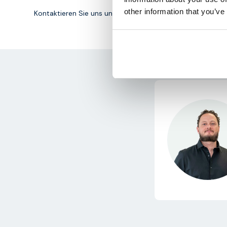
other information that you’ve
Kontaktieren Sie uns unter
+31-85-0443500
oder per E