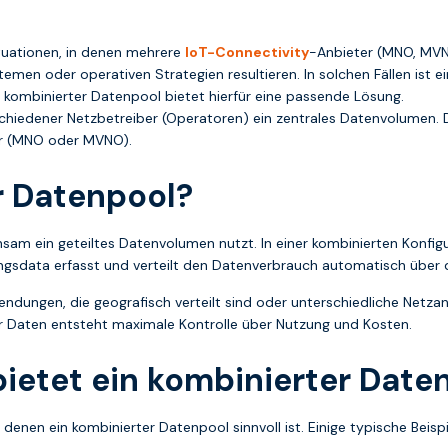
tuationen, in denen mehrere
IoT-Connectivity
-Anbieter (MNO, MVNO
men oder operativen Strategien resultieren. In solchen Fällen ist
ombinierter Datenpool bietet hierfür eine passende Lösung.
hiedener Netzbetreiber (Operatoren) ein zentrales Datenvolumen. Da
or (MNO oder MVNO).
r Datenpool?
nsam ein geteiltes Datenvolumen nutzt. In einer kombinierten Konfi
ngsdata erfasst und verteilt den Datenverbrauch automatisch über
endungen, die geografisch verteilt sind oder unterschiedliche Netz
r Daten entsteht maximale Kontrolle über Nutzung und Kosten.
bietet ein kombinierter Dat
denen ein kombinierter Datenpool sinnvoll ist. Einige typische Beispi