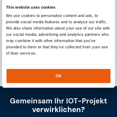
This website uses cookies
We use cookies to personalise content and ads, to
Download unsere
brochure
provide social media features and to analyse our traffic.
Sind Sie auf der Suche nach einem geeigneten IoT-
We also share information about your use of our site with
Partner für Ihre Geschäftsaktivitäten? Dann laden
our social media, advertising and analytics partners who
Sie diese Broschüre herunter und erhalten Sie sofort
may combine it with other information that you’ve
Zugang zu wertvollen Informationen über unsere
provided to them or that they’ve collected from your use
Dienstleistungen und IoT-Lösungen.
of their services.
Download
OK
Gemeinsam Ihr IOT-Projekt
verwirklichen?