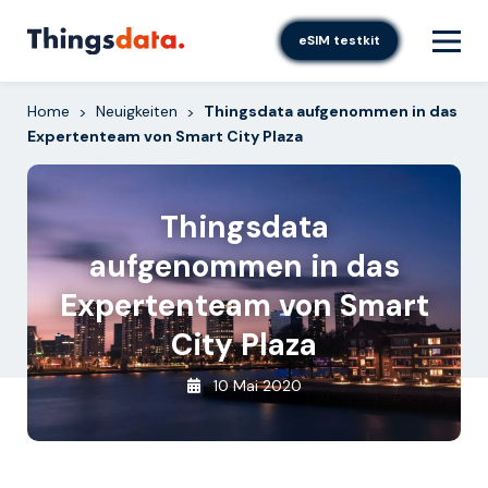
Skip
to
eSIM testkit
content
Home
Neuigkeiten
Thingsdata aufgenommen in das
>
>
Expertenteam von Smart City Plaza
Thingsdata
aufgenommen in das
Expertenteam von Smart
City Plaza
10 Mai 2020