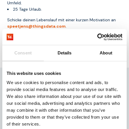
Umfeld;
25 Tage Urlaub.
Schicke deinen Lebenslauf mit einer kurzen Motivation an
speetjens@thingsdata.com
.
Consent
Details
About
Fordern unsere
testkit
Sind Sie auf der Suche nach IoT-Simkarten, die Ihrer
This website uses cookies
Lösung eine kontinuierliche Internetverbindung
We use cookies to personalise content and ads, to
ermöglichen? Dann fordern Sie unser Testkit an!
provide social media features and to analyse our traffic.
Unser Testkit enthält drei Sim-Karten, mit denen Sie
We also share information about your use of our site with
drei Monate lang kostenlos 100 MB testen können.
our social media, advertising and analytics partners who
may combine it with other information that you’ve
Anfrage
provided to them or that they’ve collected from your use
of their services.