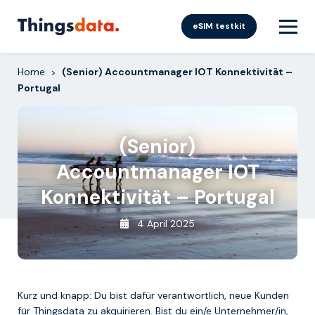
Skip
to
eSIM testkit
content
Home
(Senior) Accountmanager IOT Konnektivität –
>
Portugal
(Senior)
Accountmanager IOT
Konnektivität – Portugal
4 April 2025
Kurz und knapp: Du bist dafür verantwortlich, neue Kunden
für Thingsdata zu akquirieren. Bist du ein/e Unternehmer/in,