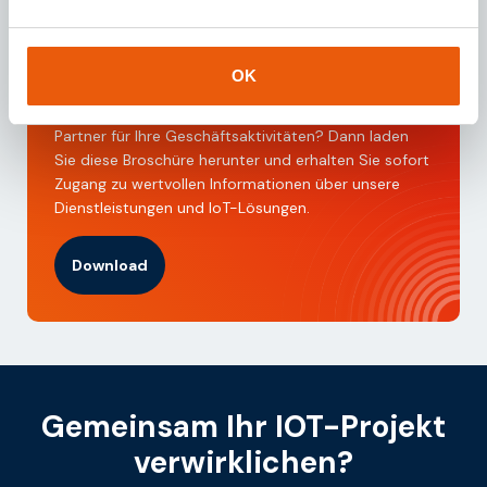
Download unsere
brochure
OK
Sind Sie auf der Suche nach einem geeigneten IoT-
Partner für Ihre Geschäftsaktivitäten? Dann laden
Sie diese Broschüre herunter und erhalten Sie sofort
Zugang zu wertvollen Informationen über unsere
Dienstleistungen und IoT-Lösungen.
Download
Gemeinsam Ihr IOT-Projekt
verwirklichen?