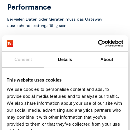
Performance
Bei vielen Daten oder Geräten muss das Gateway
ausreichend leistungsfähig sein.
Sicherheit
Die Kommunikation zwischen Systemen muss gut
abgesichert sein.
Consent
Details
About
Warum BACnet Gateways wichtig
This website uses cookies
sind
We use cookies to personalise content and ads, to
Gebäude und Anlagen werden immer komplexer und
provide social media features and to analyse our traffic.
bestehen aus Systemen verschiedener Hersteller. BACnet
We also share information about your use of our site with
Gateways helfen dabei:
our social media, advertising and analytics partners who
may combine it with other information that you’ve
Systeme zu integrieren
provided to them or that they’ve collected from your use
Daten verfügbar zu machen