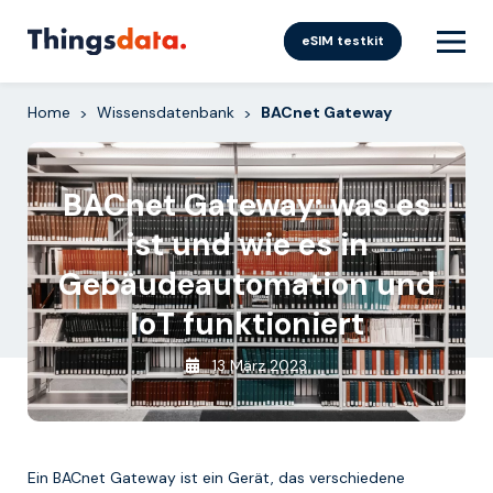
Skip
to
eSIM testkit
content
Home
Wissensdatenbank
BACnet Gateway
>
>
BACnet Gateway: was es
ist und wie es in
Gebäudeautomation und
IoT funktioniert
13 März 2023
Ein BACnet Gateway ist ein Gerät, das verschiedene