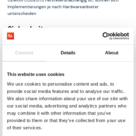
Implementierungen je nach Hardwareanbieter
unterscheiden.
Sicherheit
Bei der Integration mit Netzwerken und IoT-Plattformen ist
es wichtig, auf Sicherheit zu achten.
Consent
Details
About
Warum CODESYS immer wichtiger
wird
This website uses cookies
We use cookies to personalise content and ads, to
Die Industrie digitalisiert sich zunehmend. Maschinen
provide social media features and to analyse our traffic.
werden intelligenter, Daten gewinnen an Bedeutung und
We also share information about your use of our site with
Systeme sind stärker vernetzt.
our social media, advertising and analytics partners who
CODESYS trägt dazu bei, indem es:
may combine it with other information that you’ve
provided to them or that they’ve collected from your use
Standardisierung in der Entwicklung bietet
of their services.
Flexibilität bei der Hardwarewahl ermöglicht
IoT-Integration unterstützt