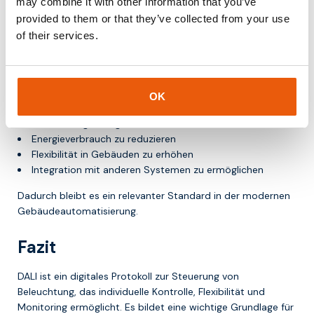
may combine it with other information that you’ve
Warum DALI wichtig bleibt
provided to them or that they’ve collected from your use
of their services.
Die Nachfrage nach intelligenten und energieeffizienten
Gebäuden wächst, und Beleuchtung spielt dabei eine
zentrale Rolle.
OK
DALI hilft dabei:
Beleuchtung intelligenter zu steuern
Energieverbrauch zu reduzieren
Flexibilität in Gebäuden zu erhöhen
Integration mit anderen Systemen zu ermöglichen
Dadurch bleibt es ein relevanter Standard in der modernen
Gebäudeautomatisierung.
Fazit
DALI ist ein digitales Protokoll zur Steuerung von
Beleuchtung, das individuelle Kontrolle, Flexibilität und
Monitoring ermöglicht. Es bildet eine wichtige Grundlage für