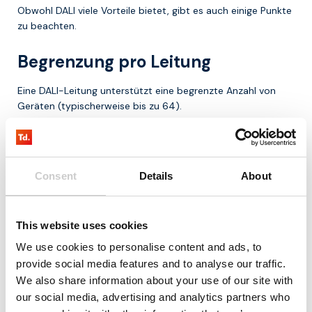
Obwohl DALI viele Vorteile bietet, gibt es auch einige Punkte
zu beachten.
Begrenzung pro Leitung
Eine DALI-Leitung unterstützt eine begrenzte Anzahl von
Geräten (typischerweise bis zu 64).
Planung und Konfiguration
Ein gutes Systemdesign ist wichtig, um das volle Potenzial
Consent
Details
About
auszuschöpfen.
Integration mit anderen
This website uses cookies
Systemen
We use cookies to personalise content and ads, to
provide social media features and to analyse our traffic.
Für die Integration in größere IoT- oder Gebäudesysteme
We also share information about your use of our site with
sind oft zusätzliche Gateways erforderlich.
our social media, advertising and analytics partners who