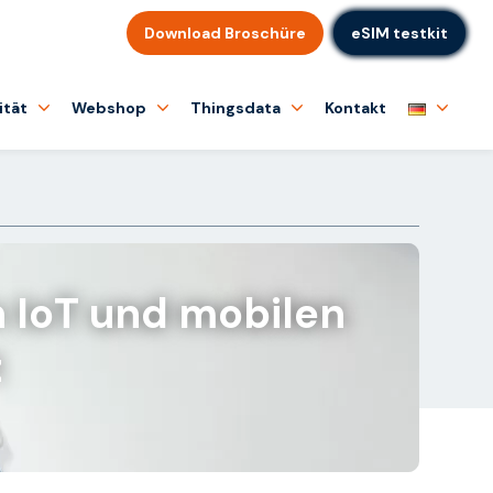
Download Broschüre
eSIM testkit
ität
Webshop
Thingsdata
Kontakt
n IoT und mobilen
t