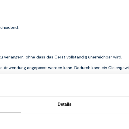
scheidend.
 zu verlängern, ohne dass das Gerät vollständig unerreichbar wird.
weilige Anwendung angepasst werden kann. Dadurch kann ein Gleichgewi
RX in IoT-Lösungen
tellungen zu wählen.
Details