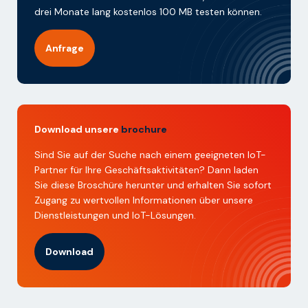
drei Monate lang kostenlos 100 MB testen können.
Anfrage
Download unsere
brochure
Sind Sie auf der Suche nach einem geeigneten IoT-
Partner für Ihre Geschäftsaktivitäten? Dann laden
Sie diese Broschüre herunter und erhalten Sie sofort
Zugang zu wertvollen Informationen über unsere
Dienstleistungen und IoT-Lösungen.
Download