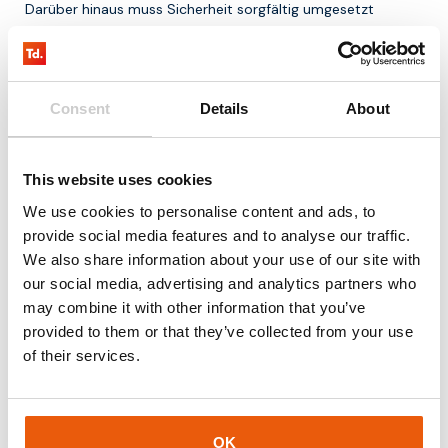
Darüber hinaus muss Sicherheit sorgfältig umgesetzt
werden, da Profile aus der Ferne verwaltet werden.
Auch die Kompatibilität und Standards sollten
berücksichtigt werden.
Consent
Details
About
Warum eUICC wichtig ist
This website uses cookies
Der Bedarf an flexibler und skalierbarer Konnektivität wächst
im IoT. eUICC ermöglicht es, Geräte aus der Ferne zu
We use cookies to personalise content and ads, to
verwalten und anzupassen, ohne physische Eingriffe.
provide social media features and to analyse our traffic.
We also share information about your use of our site with
Dadurch wird es einfacher, internationale und großskalige
our social media, advertising and analytics partners who
IoT-Deployments umzusetzen.
may combine it with other information that you’ve
Fazit
provided to them or that they’ve collected from your use
of their services.
eUICC ist die Technologie hinter eSIM und ermöglicht die
Fernverwaltung von SIM-Profilen. Innerhalb von IoT bietet sie
Flexibilität, Skalierbarkeit und effizientes Management der
OK
Konnektivität.