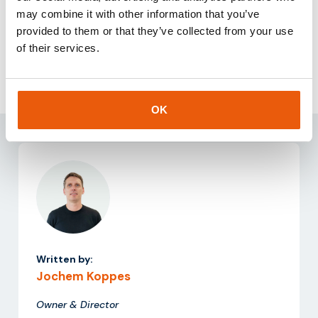
arbeiten, bietet das HLR die Grundlage für ein zuverlässiges
may combine it with other information that you’ve
Management von SIM-Karten und Devices.
provided to them or that they’ve collected from your use
Für weitere Informationen kann telefonisch unter
+31-85-
of their services.
0443500
oder per E-Mail an
info@thingsdata.com
Kontakt aufgenommen werden.
OK
Written by:
Jochem Koppes
Owner & Director