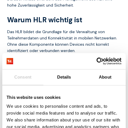
hohe Zuverlässigkeit und Sicherheit.
Warum HLR wichtig ist
Das HLR bildet die Grundlage für die Verwaltung von
Teilnehmerdaten und Konnektivität in mobilen Netzwerken.
Ohne diese Komponente können Devices nicht korrekt
identifiziert oder verbunden werden.
Innerhalb von IoT ist dies entscheidend für groß angelegte
Deployments.
Consent
Details
About
Fazit
Ein HLR ist eine zentrale Datenbank innerhalb mobiler
This website uses cookies
Netzwerke, die Teilnehmerdaten verwaltet und
We use cookies to personalise content and ads, to
Kommunikation ermöglicht. Es spielt eine Schlüsselrolle bei
Authentifizierung, Routing und Roaming.
provide social media features and to analyse our traffic.
We also share information about your use of our site with
Für Organisationen, die mit IoT und mobiler Konnektivität
our social media, advertising and analytics partners who