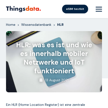
Skip
to
eSIM testkit
content
Home
Wissensdatenbank
HLR
>
>
HLR: was es ist und wie
es innerhalb mobiler
Netzwerke und IoT
funktioniert
13 August 2021
Ein HLR (Home Location Register) ist eine zentrale