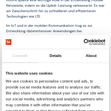
Netzwerke, indem es die Uplink-Leistung verbesserte. Es war
ein Zwischenschritt hin zu schnelleren und effizienteren
Technologien wie LTE.
Im IoT und in der mobilen Kommunikation trug es zur
Entwicklung datenintensiver Anwendungen bei.
Fazit
HSUPA ist eine 3G-Technologie, die die Upload-
Consent
Details
About
Geschwindigkeit mobiler Netzwerke verbessert hat. Sie
ermöglichte schnellere und effizientere Datenübertragung
und war ein wichtiger Schritt in der Weiterentwicklung
This website uses cookies
mobiler Kommunikation.
We use cookies to personalise content and ads, to
Für Organisationen, die mit modernen IoT-Lösungen
provide social media features and to analyse our traffic.
arbeiten, ist HSUPA vor allem im Kontext der Entwicklung hin
We also share information about your use of our site with
zu 4G und 5G relevant.
our social media, advertising and analytics partners who
may combine it with other information that you’ve
Für weitere Informationen kontaktieren Sie uns bitte unter
+31-85-0443500
oder per E-Mail an
provided to them or that they’ve collected from your use