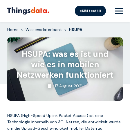
Skip
to
eSIM testkit
content
Home
Wissensdatenbank
HSUPA
>
>
HSUPA: was es ist und
wie es in mobilen
Netzwerken funktioniert
17 August 2021
HSUPA (High-Speed Uplink Packet Access) ist eine
Technologie innerhalb von 3G-Netzen, die entwickelt wurde,
um die Upload-Geschwindigkeit mobiler Daten zu