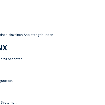
einen einzelnen Anbieter gebunden.
NX
kte zu beachten.
guration.
n Systemen.