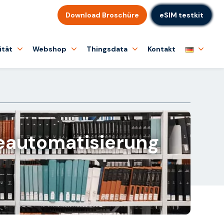
Download Broschüre
eSIM testkit
ität
Webshop
Thingsdata
Kontakt
deautomatisierung