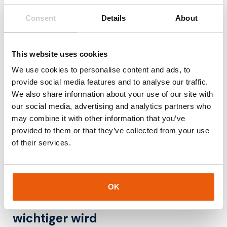
Die Einrichtung und Verwaltung von Load Balancing kann
Consent
Details
About
komplex sein, insbesondere in großen oder internationalen
Infrastrukturen.
This website uses cookies
Single Point of Failure
We use cookies to personalise content and ads, to
provide social media features and to analyse our traffic.
Wenn der Load Balancer selbst ausfällt, kann dies erhebliche
We also share information about your use of our site with
Auswirkungen haben. Deshalb wird häufig Redundanz
our social media, advertising and analytics partners who
eingesetzt.
may combine it with other information that you’ve
Konfiguration und Monitoring
provided to them or that they’ve collected from your use
of their services.
Eine falsche Konfiguration kann zu ineffizienter Verteilung
oder Leistungsproblemen führen. Daher ist Monitoring
unerlässlich.
OK
Warum Load Balancing immer
wichtiger wird