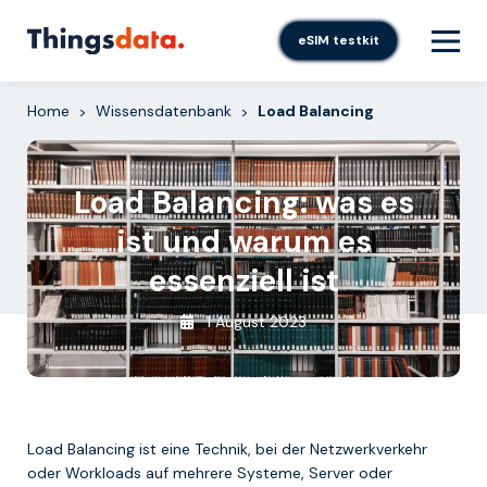
Skip
to
eSIM testkit
content
Home
Wissensdatenbank
Load Balancing
>
>
Load Balancing: was es
ist und warum es
essenziell ist
1 August 2023
Load Balancing ist eine Technik, bei der Netzwerkverkehr
oder Workloads auf mehrere Systeme, Server oder