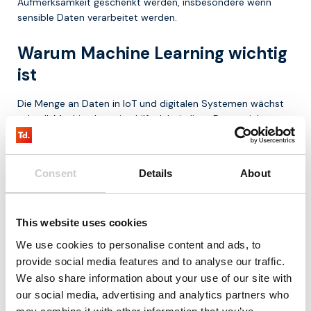
Aufmerksamkeit geschenkt werden, insbesondere wenn
sensible Daten verarbeitet werden.
Warum Machine Learning wichtig
ist
Die Menge an Daten in IoT und digitalen Systemen wächst
schnell. Machine Learning hilft dabei, diese Daten nicht nur
zu speichern, sondern auch aktiv zu nutzen.
Es ermöglicht die Optimierung von Prozessen, bessere
Consent
Details
About
Entscheidungen und intelligentere Systeme. Dadurch spielt
Machine Learning eine zunehmend wichtige Rolle in
modernen, datengetriebenen Organisationen.
This website uses cookies
Fazit
We use cookies to personalise content and ads, to
provide social media features and to analyse our traffic.
Machine Learning ist eine Technik, mit der Systeme aus
We also share information about your use of our site with
Daten lernen und darauf basierend Vorhersagen und
our social media, advertising and analytics partners who
Entscheidungen treffen. Im IoT spielt es eine wichtige Rolle