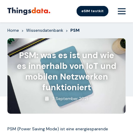
Skip
to
eSIM testkit
content
Home
Wissensdatenbank
PSM
>
>
PSM: was es ist und wie
es innerhalb von IoT und
mobilen Netzwerken
funktioniert
7 September 2021
PSM (Power Saving Mode) ist eine energiesparende