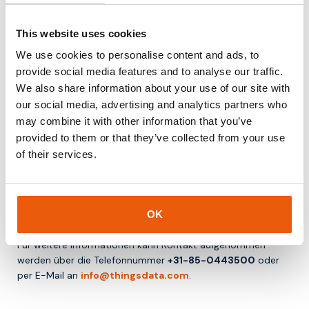
Dadurch können Organisationen effizienter arbeiten und
This website uses cookies
Wartungskosten senken.
We use cookies to personalise content and ads, to
Fazit
provide social media features and to analyse our traffic.
We also share information about your use of our site with
PSM ist eine energiesparende Technik, die es IoT-Geräten
our social media, advertising and analytics partners who
ermöglicht, vollständig in den Schlafmodus zu wechseln, um
may combine it with other information that you’ve
die Batterielaufzeit zu maximieren. Sie wird häufig in NB-IoT-
provided to them or that they’ve collected from your use
und LTE-M-Anwendungen eingesetzt.
of their services.
Für Organisationen, die mit batteriebetriebenen IoT-
Lösungen arbeiten, bietet PSM eine leistungsstarke
Möglichkeit, den Energieverbrauch zu minimieren und die
OK
Lebensdauer von Geräten zu verlängern.
Für weitere Informationen kann Kontakt aufgenommen
werden über die Telefonnummer
+31-85-0443500
oder
per E-Mail an
info@thingsdata.com
.