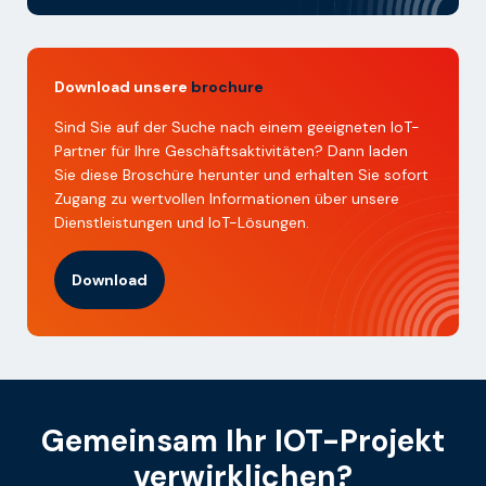
Download unsere
brochure
Sind Sie auf der Suche nach einem geeigneten IoT-
Partner für Ihre Geschäftsaktivitäten? Dann laden
Sie diese Broschüre herunter und erhalten Sie sofort
Zugang zu wertvollen Informationen über unsere
Dienstleistungen und IoT-Lösungen.
Download
Gemeinsam Ihr IOT-Projekt
verwirklichen?