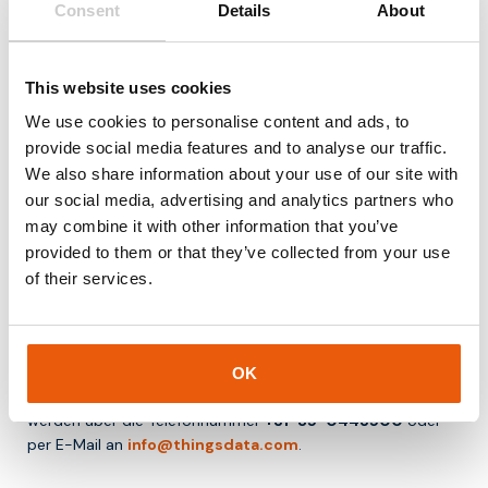
Geolocation ermöglicht es, Einblick in die Position und
Consent
Details
About
Bewegung von Geräten zu erhalten. Dies ist für viele IoT-
Anwendungen essenziell.
This website uses cookies
Es hilft Organisationen, effizienter zu arbeiten, bessere
Entscheidungen zu treffen und neue Services zu entwickeln.
We use cookies to personalise content and ads, to
provide social media features and to analyse our traffic.
Fazit
We also share information about your use of our site with
our social media, advertising and analytics partners who
Geolocation ist die Bestimmung der geografischen Position
may combine it with other information that you’ve
eines Geräts oder Objekts. Innerhalb von IoT spielt es eine
provided to them or that they’ve collected from your use
wichtige Rolle bei Tracking, Monitoring und Automatisierung.
of their services.
Für Organisationen, die mit vernetzten Geräten arbeiten,
bietet Geolocation wertvolle Einblicke und Möglichkeiten zur
Prozessoptimierung.
OK
Für weitere Informationen kann Kontakt aufgenommen
werden über die Telefonnummer
+31-85-0443500
oder
per E-Mail an
info@thingsdata.com
.