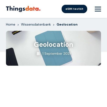
Skip
to
eSIM testkit
content
Home
Wissensdatenbank
Geolocation
>
>
Geolocation
1 September 2021