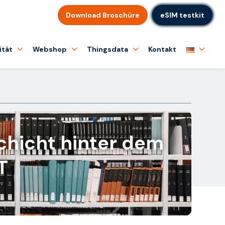
Download Broschüre
eSIM testkit
ität
Webshop
Thingsdata
Kontakt
Schicht hinter dem
T