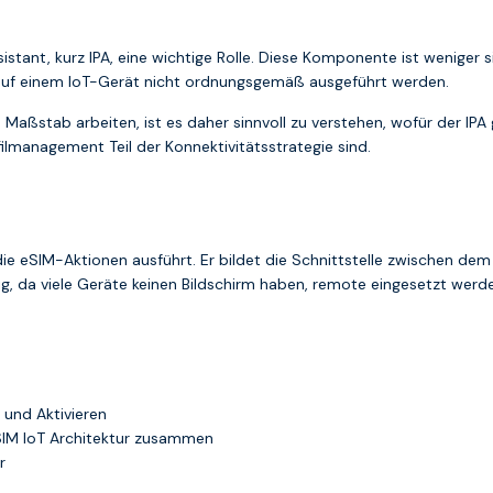
Assistant, kurz IPA, eine wichtige Rolle. Diese Komponente ist wenige
n auf einem IoT-Gerät nicht ordnungsgemäß ausgeführt werden.
 Maßstab arbeiten, ist es daher sinnvoll zu verstehen, wofür der IP
ilmanagement Teil der Konnektivitätsstrategie sind.
ie eSIM-Aktionen ausführt. Er bildet die Schnittstelle zwischen d
tig, da viele Geräte keinen Bildschirm haben, remote eingesetzt we
 und Aktivieren
SIM IoT Architektur zusammen
r