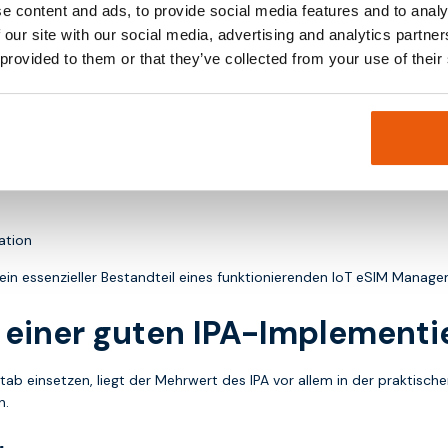
e content and ads, to provide social media features and to analy
 our site with our social media, advertising and analytics partn
gespeichert sind. Dort befinden sich die eigentlichen Abonnementspro
 provided to them or that they’ve collected from your use of their
r eUICC kommuniziert und Profilaktionen ausführt.
men, wann Aktionen erforderlich sind, und übernehmen die Orchest
ation
 ein essenzieller Bestandteil eines funktionierenden IoT eSIM Manage
e einer guten IPA-Implement
ab einsetzen, liegt der Mehrwert des IPA vor allem in der praktis
n.