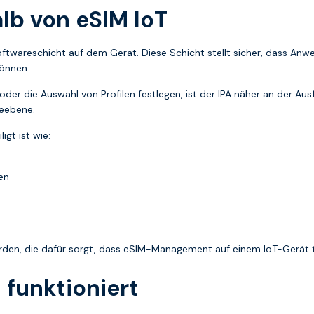
alb von eSIM IoT
 Softwareschicht auf dem Gerät. Diese Schicht stellt sicher, dass An
können.
der die Auswahl von Profilen festlegen, ist der IPA näher an der Ausf
teebene.
igt ist wie:
en
rden, die dafür sorgt, dass eSIM-Management auf einem IoT-Gerät ta
 funktioniert