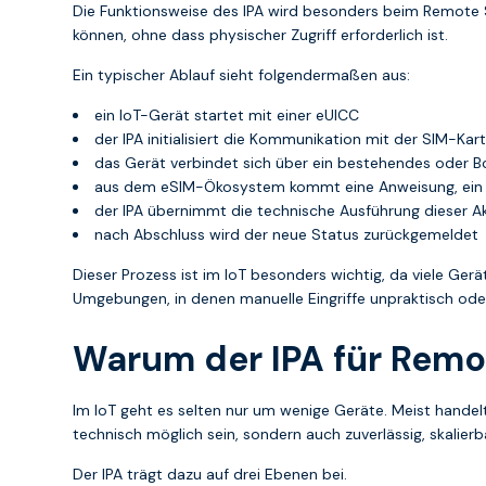
Die Funktionsweise des IPA wird besonders beim Remote SI
können, ohne dass physischer Zugriff erforderlich ist.
Ein typischer Ablauf sieht folgendermaßen aus:
ein IoT-Gerät startet mit einer eUICC
der IPA initialisiert die Kommunikation mit der SIM-K
das Gerät verbindet sich über ein bestehendes oder B
aus dem eSIM-Ökosystem kommt eine Anweisung, ein Pr
der IPA übernimmt die technische Ausführung dieser A
nach Abschluss wird der neue Status zurückgemeldet
Dieser Prozess ist im IoT besonders wichtig, da viele Gerä
Umgebungen, in denen manuelle Eingriffe unpraktisch oder 
Warum der IPA für Remot
Im IoT geht es selten nur um wenige Geräte. Meist handelt
technisch möglich sein, sondern auch zuverlässig, skalierb
Der IPA trägt dazu auf drei Ebenen bei.