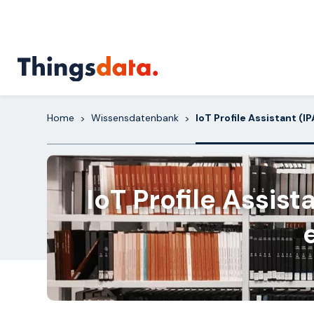
Skip
to
content
Home
Wissensdatenbank
IoT Profile Assistant (IP
>
>
IoT Profile Assis