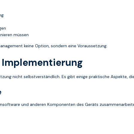
ng
gen
ionieren müssen
-Management keine Option, sondern eine Voraussetzung.
r Implementierung
etzung nicht selbstverständlich. Es gibt einige praktische Aspekte, di
e
msoftware und anderen Komponenten des Geräts zusammenarbeiten.