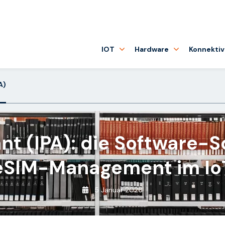
IOT
Hardware
Konnektiv
A)
tant (IPA): die Software-
eSIM-Management im Io
5 Januar 2026