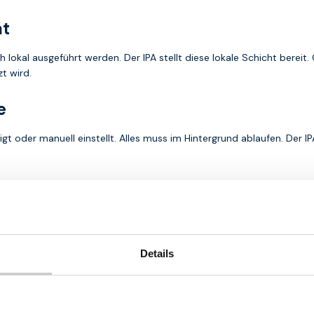
ät
ich lokal ausgeführt werden. Der IPA stellt diese lokale Schicht bere
t wird.
e
gt oder manuell einstellt. Alles muss im Hintergrund ablaufen. Der I
Umgebungen
hohe Systemressourcen. Daher ist es wichtig, dass Profilaktionen kont
durchzuführen.
Details
, eUICC und zentralen Man
assenderen Architektur, in der mehrere Komponenten zusammenarbeiten. U