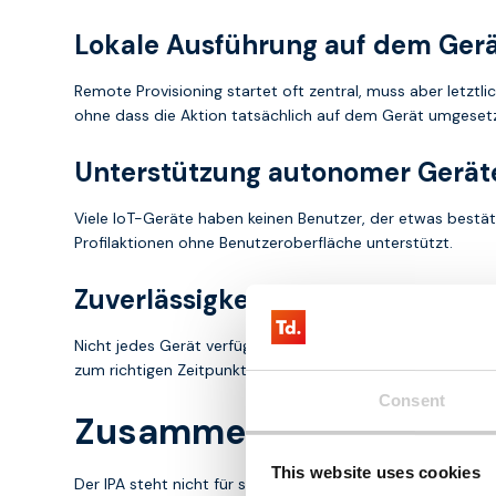
Lokale Ausführung auf dem Ger
Remote Provisioning startet oft zentral, muss aber letztl
ohne dass die Aktion tatsächlich auf dem Gerät umgesetz
Unterstützung autonomer Gerät
Viele IoT-Geräte haben keinen Benutzer, der etwas bestäti
Profilaktionen ohne Benutzeroberfläche unterstützt.
Zuverlässigkeit in operativen 
Nicht jedes Gerät verfügt über stabile Konnektivität oder 
zum richtigen Zeitpunkt und in der richtigen Reihenfolge 
Consent
Zusammenspiel von IPA
This website uses cookies
Der IPA steht nicht für sich allein. Er ist Teil einer umf