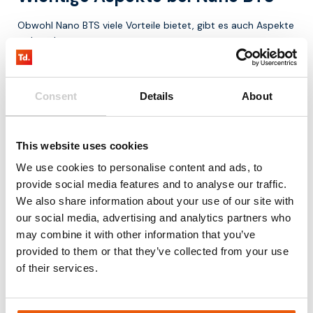
Obwohl Nano BTS viele Vorteile bietet, gibt es auch Aspekte
zu beachten.
Die Implementierung kann komplex sein, insbesondere in
privaten Netzwerken. Außerdem entstehen Kosten für
Consent
Details
About
Hardware, Installation und Betrieb.
Auch regulatorische Anforderungen bezüglich der
Frequenznutzung müssen berücksichtigt werden.
This website uses cookies
We use cookies to personalise content and ads, to
Warum Nano BTS wichtig ist
provide social media features and to analyse our traffic.
We also share information about your use of our site with
Die Nachfrage nach zuverlässiger und kontrollierter
our social media, advertising and analytics partners who
Konnektivität wächst, insbesondere im IoT und in der
Industrie. Nano BTS ermöglicht es:
may combine it with other information that you’ve
provided to them or that they’ve collected from your use
lokale mobile Netzwerke bereitzustellen
of their services.
die Abdeckung zu verbessern
die Latenz zu reduzieren
die Kontrolle über die Konnektivität zu behalten