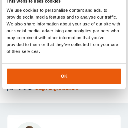
This website uses cookies
Fazit
We use cookies to personalise content and ads, to
provide social media features and to analyse our traffic.
OTAA ist eine sichere und dynamische Aktivierungsmethode
We also share information about your use of our site with
für LoRaWAN-Geräte. Es nutzt eine Over-the-Air-Join-
our social media, advertising and analytics partners who
Prozedur, um Geräte zu registrieren und mit eindeutigen
may combine it with other information that you’ve
Schlüsseln auszustatten.
provided to them or that they’ve collected from your use
of their services.
Für Organisationen, die mit LoRaWAN arbeiten, bietet OTAA
eine zuverlässige und zukunftssichere Möglichkeit, Geräte zu
verwalten und zu sichern.
Für weitere Informationen kann Kontakt aufgenommen
OK
werden über die Telefonnummer
+31-85-0443500
oder
per E-Mail an
info@thingsdata.com
.