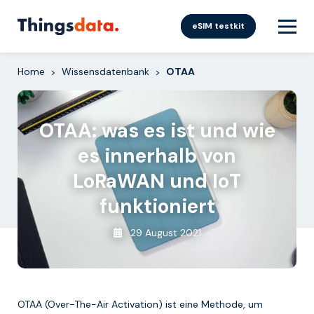
Skip
to
eSIM testkit
content
Home
Wissensdatenbank
OTAA
>
>
OTAA: was es ist und wie
es innerhalb von
LoRaWAN und IoT
funktioniert
29 August 2021
OTAA (Over-The-Air Activation) ist eine Methode, um