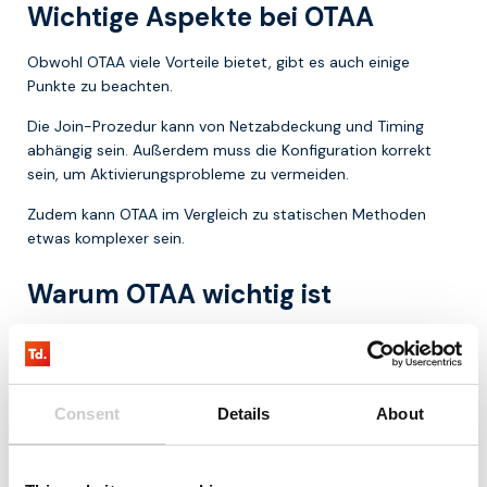
Wichtige Aspekte bei OTAA
Obwohl OTAA viele Vorteile bietet, gibt es auch einige
Punkte zu beachten.
Die Join-Prozedur kann von Netzabdeckung und Timing
abhängig sein. Außerdem muss die Konfiguration korrekt
sein, um Aktivierungsprobleme zu vermeiden.
Zudem kann OTAA im Vergleich zu statischen Methoden
etwas komplexer sein.
Warum OTAA wichtig ist
Sicherheit und Flexibilität sind im IoT entscheidend. OTAA
ermöglicht eine sichere und dynamische Aktivierung von
Geräten, was besonders bei groß angelegten Deployments
wichtig ist.
Consent
Details
About
Daher ist OTAA die Standard-Aktivierungsmethode
innerhalb von LoRaWAN.