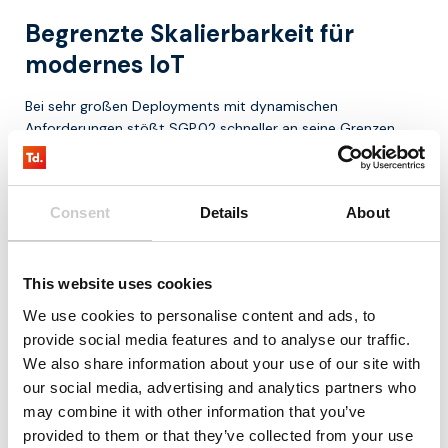
Begrenzte Skalierbarkeit für
modernes IoT
Bei sehr großen Deployments mit dynamischen
Anforderungen stößt SGP.02 schneller an seine Grenzen.
Weniger geeignet für dynamische
Use Cases
Consent
Details
About
Szenarien, in denen Devices regelmäßig das Netzwerk
wechseln oder sich anpassen müssen, sind schwieriger
This website uses cookies
umzusetzen.
We use cookies to personalise content and ads, to
provide social media features and to analyse our traffic.
SGP 02 im Vergleich zu neueren
We also share information about your use of our site with
eSIM Standards
our social media, advertising and analytics partners who
may combine it with other information that you’ve
Die Einführung von Standards wie SGP.32 zeigt deutlich, wo
provided to them or that they’ve collected from your use
die Grenzen von SGP.02 liegen.