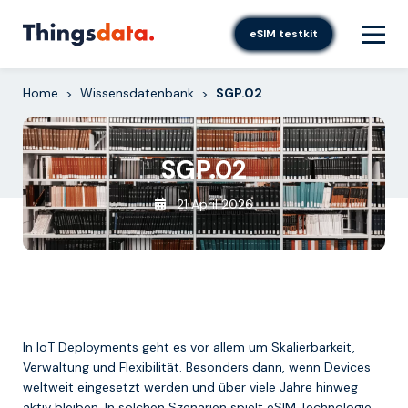
Skip
to
eSIM testkit
content
Home
Wissensdatenbank
SGP.02
>
>
SGP.02
21 April 2026
In IoT Deployments geht es vor allem um Skalierbarkeit,
Verwaltung und Flexibilität. Besonders dann, wenn Devices
weltweit eingesetzt werden und über viele Jahre hinweg
aktiv bleiben. In solchen Szenarien spielt eSIM Technologie