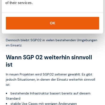
of their services.
Wichtige Unterschiede:
höhere Flexibilität bei der Profilwahl
stärker automatisiertes Management
OK
geringere Abhängigkeit von festen Integrationen
besser geeignet für große IoT Deployments
Dennoch bleibt SGP.02 in vielen bestehenden Umgebungen
im Einsatz.
Wann SGP 02 weiterhin sinnvoll
ist
In neuen Projekten wird SGP.02 seltener gewählt. Es gibt
jedoch Situationen, in denen der Einsatz weiterhin sinnvoll
ist:
bestehende Infrastruktur basiert bereits auf diesem
Standard
stabile Use Cases mit wenigen Änderungen