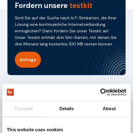
Fordern unsere
testkit
Sind Sie auf der Suche nach IoT-Simkarten, die Ihrer
Lösung eine kontinuierliche Internetverbindung
ermöglichen? Dann fordern Sie unser Testkit an!
Unser Testkit enthält drei Sim-Karten, mit denen Sie
drei Monate lang kostenlos 100 MB testen können.
Anfrage
Download unsere
brochure
Sind Sie auf der Suche nach einem geeigneten IoT-
Consent
Details
About
Partner für Ihre Geschäftsaktivitäten? Dann laden
Sie diese Broschüre herunter und erhalten Sie sofort
Zugang zu wertvollen Informationen über unsere
This website uses cookies