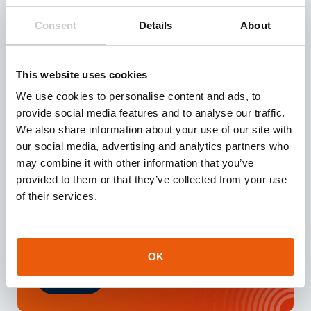
ermöglichen? Dann fordern Sie unser Testkit an!
Unser Testkit enthält drei Sim-Karten, mit denen Sie
Consent
Details
About
drei Monate lang kostenlos 100 MB testen können.
Anfrage
This website uses cookies
We use cookies to personalise content and ads, to
provide social media features and to analyse our traffic.
We also share information about your use of our site with
our social media, advertising and analytics partners who
Download unsere
brochure
may combine it with other information that you’ve
Sind Sie auf der Suche nach einem geeigneten IoT-
provided to them or that they’ve collected from your use
Partner für Ihre Geschäftsaktivitäten? Dann laden
of their services.
Sie diese Broschüre herunter und erhalten Sie sofort
Zugang zu wertvollen Informationen über unsere
Dienstleistungen und IoT-Lösungen.
OK
Download