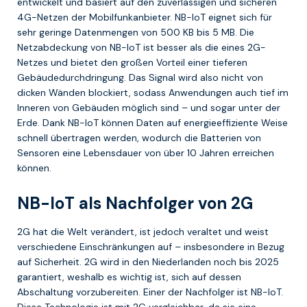
entwickelt und basiert auf den zuverlässigen und sicheren
4G-Netzen der Mobilfunkanbieter. NB-IoT eignet sich für
sehr geringe Datenmengen von 500 KB bis 5 MB. Die
Netzabdeckung von NB-IoT ist besser als die eines 2G-
Netzes und bietet den großen Vorteil einer tieferen
Gebäudedurchdringung. Das Signal wird also nicht von
dicken Wänden blockiert, sodass Anwendungen auch tief im
Inneren von Gebäuden möglich sind – und sogar unter der
Erde. Dank NB-IoT können Daten auf energieeffiziente Weise
schnell übertragen werden, wodurch die Batterien von
Sensoren eine Lebensdauer von über 10 Jahren erreichen
können.
NB-IoT als Nachfolger von 2G
2G hat die Welt verändert, ist jedoch veraltet und weist
verschiedene Einschränkungen auf – insbesondere in Bezug
auf Sicherheit. 2G wird in den Niederlanden noch bis 2025
garantiert, weshalb es wichtig ist, sich auf dessen
Abschaltung vorzubereiten. Einer der Nachfolger ist NB-IoT.
Diese Technologie ist mit 2G vergleichbar, da sie eine