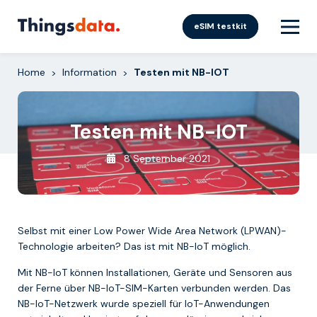
Skip
to
eSIM testkit
content
Home
Information
Testen mit NB-IOT
>
>
Testen mit NB-IOT
8 September 2021
Selbst mit einer Low Power Wide Area Network (LPWAN)-
Technologie arbeiten? Das ist mit NB-IoT möglich.
Mit NB-IoT können Installationen, Geräte und Sensoren aus
der Ferne über NB-IoT-SIM-Karten verbunden werden. Das
NB-IoT-Netzwerk wurde speziell für IoT-Anwendungen